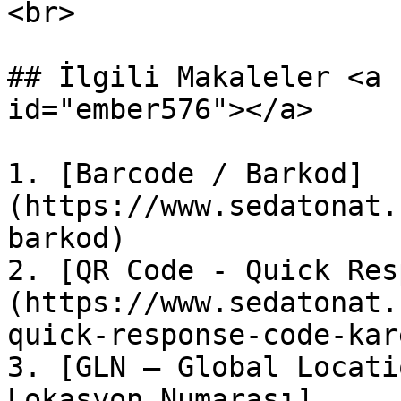
<br>

## İlgili Makaleler <a 
id="ember576"></a>

1. [Barcode / Barkod]
(https://www.sedatonat.
barkod)

2. [QR Code - Quick Res
(https://www.sedatonat.
quick-response-code-kar
3. [GLN – Global Locati
Lokasyon Numarası]