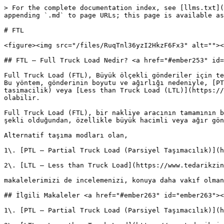
> For the complete documentation index, see [llms.txt](
appending `.md` to page URLs; this page is available as
# FTL

<figure><img src="/files/RuqTnl36yzI2HkzF6Fx3" alt=""><
## FTL – Full Truck Load Nedir? <a href="#ember253" id=
Full Truck Load (FTL), Büyük ölçekli gönderiler için te
Bu yöntem, gönderinin boyutu ve ağırlığı nedeniyle, [PT
tasimacilik) veya [Less than Truck Load (LTL)](https://
olabilir.

Full Truck Load (FTL), bir nakliye aracının tamamının b
şekli olduğundan, özellikle büyük hacimli veya ağır gön
Alternatif taşıma modları olan,

1\. [PTL – Partial Truck Load (Parsiyel Taşımacılık)](h
2\. [LTL – Less than Truck Load](https://www.tedarikzin
makalelerimizi de incelemenizi, konuya daha vakıf olman
## İlgili Makaleler <a href="#ember263" id="ember263"><
1\. [PTL – Partial Truck Load (Parsiyel Taşımacılık)](h