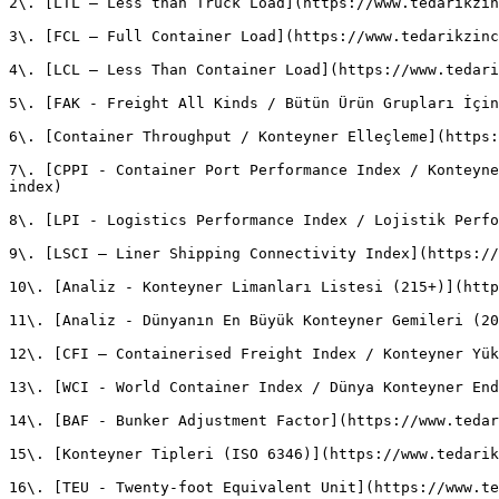
2\. [LTL – Less than Truck Load](https://www.tedarikzin
3\. [FCL – Full Container Load](https://www.tedarikzinc
4\. [LCL – Less Than Container Load](https://www.tedari
5\. [FAK - Freight All Kinds / Bütün Ürün Grupları İçin
6\. [Container Throughput / Konteyner Elleçleme](https:
7\. [CPPI - Container Port Performance Index / Konteyne
index)

8\. [LPI - Logistics Performance Index / Lojistik Perfo
9\. [LSCI – Liner Shipping Connectivity Index](https://
10\. [Analiz - Konteyner Limanları Listesi (215+)](http
11\. [Analiz - Dünyanın En Büyük Konteyner Gemileri (20
12\. [CFI – Containerised Freight Index / Konteyner Yük
13\. [WCI - World Container Index / Dünya Konteyner End
14\. [BAF - Bunker Adjustment Factor](https://www.tedar
15\. [Konteyner Tipleri (ISO 6346)](https://www.tedarik
16\. [TEU - Twenty-foot Equivalent Unit](https://www.te