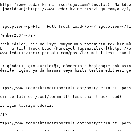
https://www.tedarikzincirisozlugu.com/llms.txt). Markdow
 [Markdown](https://www.tedarikzincirisozlugu.com/a-z/f/
figcaption><p>FTL – Full Truck Load</p></figcaption></fi
"ember253"></a>

rcih edilen, bir nakliye kamyonunun tamamının tek bir mü
L – Partial Truck Load (Parsiyel Taşımacılık)](https://w
www.tedarikzinciriportali.com/post/terim-ltl-less-than-t
ir gönderi için ayrıldığı, gönderinin başlangıç noktasın
deriler için, ya da hassas veya hızlı teslim edilmesi ge
ttps://www.tedarikzinciriportali.com/post/terim-ptl-pars
ciriportali.com/post/terim-ltl-less-than-truck-load)

ız için tavsiye ederiz.

/a>

ttps://www.tedarikzinciriportali.com/post/terim-ptl-pars