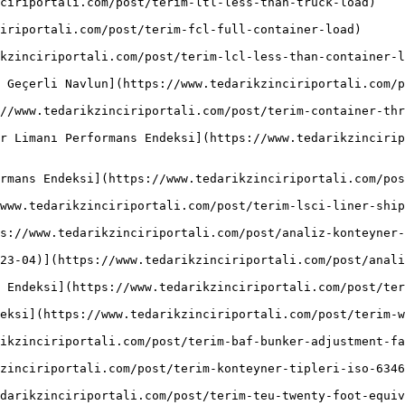
ciriportali.com/post/terim-ltl-less-than-truck-load)

iriportali.com/post/terim-fcl-full-container-load)

kzinciriportali.com/post/terim-lcl-less-than-container-l
 Geçerli Navlun](https://www.tedarikzinciriportali.com/p
//www.tedarikzinciriportali.com/post/terim-container-thr
r Limanı Performans Endeksi](https://www.tedarikzincirip
rmans Endeksi](https://www.tedarikzinciriportali.com/pos
www.tedarikzinciriportali.com/post/terim-lsci-liner-ship
s://www.tedarikzinciriportali.com/post/analiz-konteyner-
23-04)](https://www.tedarikzinciriportali.com/post/anali
 Endeksi](https://www.tedarikzinciriportali.com/post/ter
eksi](https://www.tedarikzinciriportali.com/post/terim-w
ikzinciriportali.com/post/terim-baf-bunker-adjustment-fa
zinciriportali.com/post/terim-konteyner-tipleri-iso-6346
darikzinciriportali.com/post/terim-teu-twenty-foot-equiv