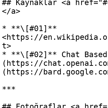
## Kaynaklar <a href="#
</a>

* **\[#01]** 
<https://en.wikipedia.o
t>

* **\[#02]** Chat Based
(https://chat.openai.co
(https://bard.google.com
***

## Fotoğraflar <a href=