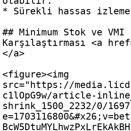
olabilir.

* Sürekli hassas izleme
## Minimum Stok ve VMI 
Karşılaştırması <a href
</a>

<figure><img 
src="https://media.licd
c1lOpG9w/article-inline
shrink_1500_2232/0/1697
e=1703116800&#x26;v=bet
BcW5DtuMYLhwzPxLrEkAkBH