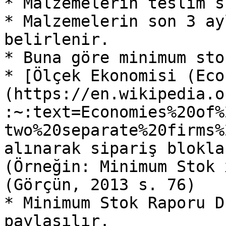
* Malzemelerin teslim s
* Malzemelerin son 3 ay
belirlenir.

* Buna göre minimum sto
* [Ölçek Ekonomisi (Eco
(https://en.wikipedia.o
:~:text=Economies%20of%
two%20separate%20firms%
alınarak sipariş blokla
(Örneğin: Minimum Stok 
(Görçün, 2013 s. 76)

* Minimum Stok Raporu D
paylaşılır.
