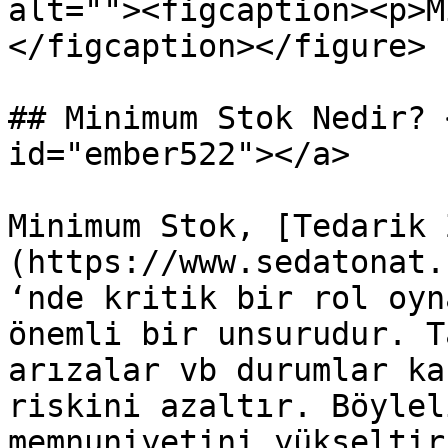
alt=""><figcaption><p>M
</figcaption></figure>

## Minimum Stok Nedir? 
id="ember522"></a>

Minimum Stok, [Tedarik 
(https://www.sedatonat.
‘nde kritik bir rol oyn
önemli bir unsurudur. T
arızalar vb durumlar ka
riskini azaltır. Böylel
memnuniyetini yükseltir