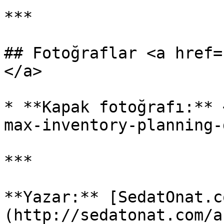
***

## Fotoğraflar <a href=
</a>

* **Kapak fotoğrafı:** 
max-inventory-planning-
***

**Yazar:** [SedatOnat.c