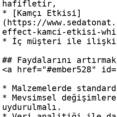
hafifletir,

* [Kamçı Etkisi]
(https://www.sedatonat.
effect-kamci-etkisi-whi
* İç müşteri ile ilişki
## Faydalarını artırmak
<a href="#ember528" id=
* Malzemelerde standard
* Mevsimsel değişimlere
uydurulmalı.

* Veri analitiği ile da